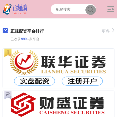
正规配资平台排行
更多
已收录
999
+家平台