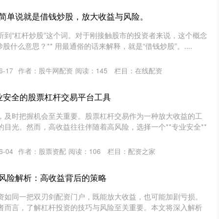
简单说就是借钱炒股，放大收益与风险。
听到“杠杆炒股”这个词。对于刚接触股市的投资者来说，这个概念
股什么意思？** 用最通俗的话来解释，就是“借钱炒股”。....
6-17
作者：股牛网配资
阅读：
145
栏目：
在线配资
业安全的股票杠杆交易平台工具
，及时把握机会至关重要。股票杠杆交易作为一种放大收益的工
目光。然而，高收益往往伴随着高风险，选择一个**专业安全**
6-04
作者：股票资配
阅读：
106
栏目：
配资之家
风险解析：高收益背后的策略
资如同一把双刃剑配资门户，既能放大收益，也可能加剧亏损。
者而言，了解杠杆投资的技巧与风险至关重要。本文将深入解析