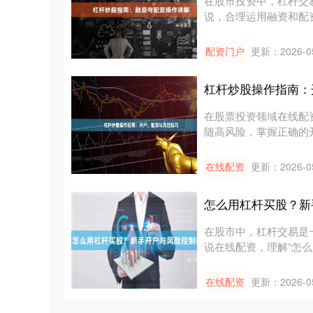
在股市投资中，杠杆交
说，合理运用融资和配
操作不当可....
配资门户
更新：2026-0
杠杆炒股操作指南：
在股票投资领域在线配
随高风险，掌握正确的
实用的杠....
在线配资
更新：2026-0
怎么用杠杆买股？新
在股市中，杠杆交易是
说在线配资，理解“怎
文将....
在线配资
更新：2026-0