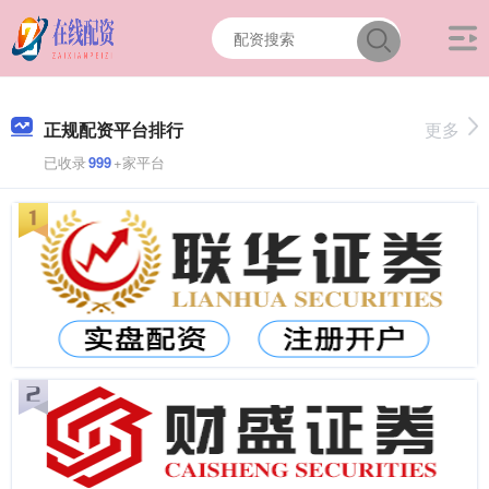
正规配资平台排行
更多
已收录
999
+家平台