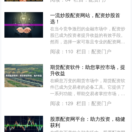
的优势。 免息股票配资的运....
一流炒股配资网站，配资炒股首
选！
在当今竞争激烈的金融市场中，配资炒
股已成为投资者提升收益的有效手段。
然而，选择一家可靠且专业的配资网站
至关重要。 我们为您推荐一流的炒股配
阅读：
110
栏目：
配资门户
资网站，为您提供以下优....
期货配资软件：助您掌控市场，提
升收益
在瞬息万变的期货市场中，期货配资软
件已成为交易者的必备工具。它提供了
一系列功能，帮助交易者掌控市场，提
升收益。 **实时行情和图表** 配资软件
阅读：
129
栏目：
配资门户
提供实时行情和图....
股票配资网平台：助力投资，稳健
获利