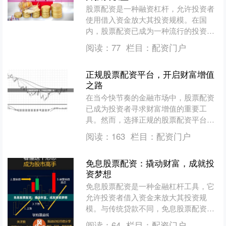
股票配资是一种融资杠杆，允许投资者
使用借入资金放大其投资规模。在国
内，股票配资已成为一种流行的投资策
略，为投资者提供了提升收益的潜力。
阅读：
77
栏目：
配资门户
**如何运作？** 股票....
正规股票配资平台，开启财富增值
之路
在当今快节奏的金融市场中，股票配资
已成为投资者寻求财富增值的重要工
具。然而，选择正规的股票配资平台至
关重要，以确保资金安全和收益稳定。
阅读：
163
栏目：
配资门户
正规股票配资平台通常具备....
免息股票配资：撬动财富，成就投
资梦想
免息股票配资是一种金融杠杆工具，它
允许投资者借入资金来放大其投资规
模。与传统贷款不同，免息股票配资不
需要支付利息，这为投资者提供了巨大
阅读：
64
栏目：
配资门户