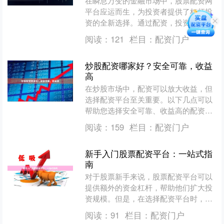
在瞬息万变的金融市场中，股票配资网
平台应运而生，为投资者提供了杠杆投
资的全新选择。通过配资，投资者可以
放大资金规模，提升投资收益率。 股票
阅读：
121
栏目：
配资门户
配资网平台提供便捷、高....
炒股配资哪家好？安全可靠，收益
高
在炒股市场中，配资可以放大收益，但
选择配资平台至关重要。以下几点可以
帮助您选择安全可靠、收益高的配资平
台： **1. 监管合规：**选择受监管的平
阅读：
159
栏目：
配资门户
台，确保其合法....
新手入门股票配资平台：一站式指
南
对于股票新手来说，股票配资平台可以
提供额外的资金杠杆，帮助他们扩大投
资规模。但是，在选择配资平台时，新
手需要谨慎，并遵循以下一站式指南：
阅读：
91
栏目：
配资门户
**1. 了解配资原理....