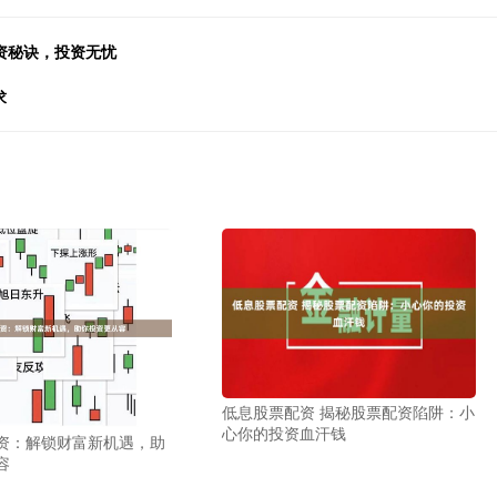
资秘诀，投资无忧
求
低息股票配资 揭秘股票配资陷阱：小
心你的投资血汗钱
资：解锁财富新机遇，助
容