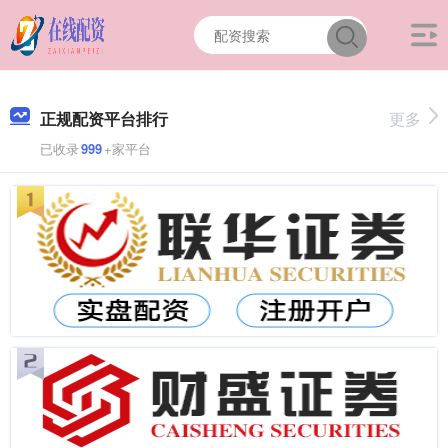
正规配资平台排行
更多
已收录
999
+家平台