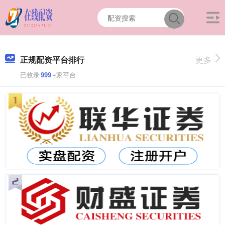
正规配资平台排行
更多
已收录
999
+家平台