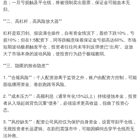
息；一旦亏损触及平仓线，将被强制卖出股票，保证金可能血本无
归。
**二、高杠杆，高风险放大器**
杠杆是双刃剑。假设满仓操作，自有资金情况下，股价下跌10%，亏
损10%；但在1:5配资下，同等跌幅意味着保证金亏损高达60%。市场
短期波动极易触发平仓，投资者往往尚未等到反弹便已“出局”。这放
大了市场本身的波动风险，使投资行为趋于极端脆弱。
**三、隐匿的致命隐患**
1. **合规风险**：个人配资游离于监管之外，账户由配资方控制，可能
面临挪用资金、卷款跑路等风险。
2. **成本压力**：高额利息（通常年化15%以上）持续侵蚀本金，投资
者从入场起就背负沉重“债务”，必须追求更高收益，扭曲了投资心
态。
3. **风控缺失**：配资公司风控仅为保护自身资金，设置苛刻平仓线，
无视投资者长远逻辑。在剧烈震荡市中，可能因瞬间击穿平仓线而无
法补救。