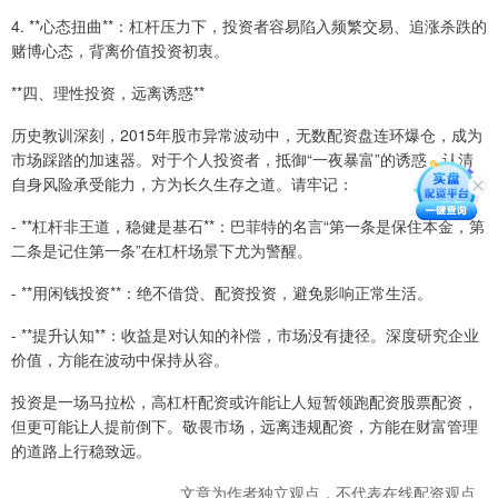
4. **心态扭曲**：杠杆压力下，投资者容易陷入频繁交易、追涨杀跌的
赌博心态，背离价值投资初衷。
**四、理性投资，远离诱惑**
历史教训深刻，2015年股市异常波动中，无数配资盘连环爆仓，成为
市场踩踏的加速器。对于个人投资者，抵御“一夜暴富”的诱惑，认清
自身风险承受能力，方为长久生存之道。请牢记：
- **杠杆非王道，稳健是基石**：巴菲特的名言“第一条是保住本金，第
二条是记住第一条”在杠杆场景下尤为警醒。
- **用闲钱投资**：绝不借贷、配资投资，避免影响正常生活。
- **提升认知**：收益是对认知的补偿，市场没有捷径。深度研究企业
价值，方能在波动中保持从容。
投资是一场马拉松，高杠杆配资或许能让人短暂领跑配资股票配资，
但更可能让人提前倒下。敬畏市场，远离违规配资，方能在财富管理
的道路上行稳致远。
文章为作者独立观点，不代表在线配资观点