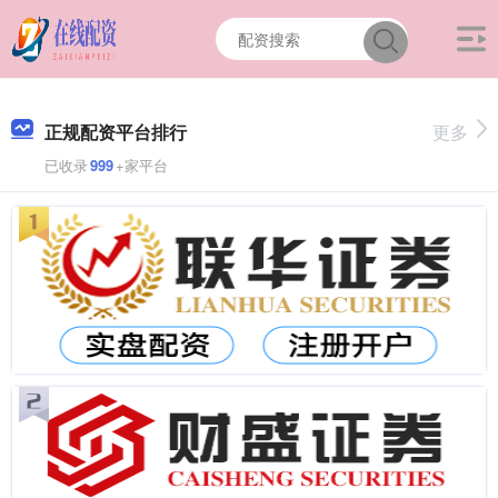
正规配资平台排行
更多
已收录
999
+家平台