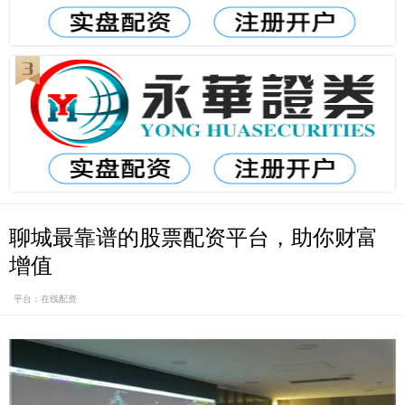
聊城最靠谱的股票配资平台，助你财富
增值
平台：在线配资