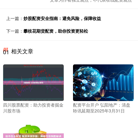
上一篇：
炒股配资安全指南：避免风险，保障收益
下一篇：
攀枝花期货配资，助你投资更轻松
相关文章
01
四川股票配资：助力投资者掘金
配资平台开户 弘阳地产：清盘
川股市场
聆讯延期至2025年3月31日