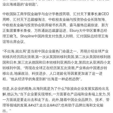
业出海难题的“金钥匙”。
中欧国际工商学院金融学与会计学教授芮萌、汇付天下董事长兼CEO
周晔、汇付天下总裁穆海洁、中欧校友金融与投资协会会长陈智海、
中欧校友金融与投资协会联席秘书长高男、森马服饰总裁徐波、新方
正集团董事长鲁俊、万邑通副总裁廖远进、Ebury大中华区董事总经
理王晓飞、Shopline中国跨境支付负责人刘明、汇付国际总经理王海
谊等出席会议。
“不出海,就出局”是当前中国企业最热门命题之一。芮萌介绍全球产业
转移共经历四次浪潮,第一次从英国转移到美国,第二次从美国转移到德
国和日本,第三次从德国和日本转移到亚洲四小龙,第四次从亚洲四小龙
转移到中国。“而现在全球正在经历第五次浪潮,产业将由中国逐步转
移出去,地缘政治、科技进步、人口老龄化等因素更加速了这一进
程。”他从经济学的角度剖析“出海是一种必然趋势”。
但是,从企业的视角,出海到底是为了什么?徐波由企业发展实践给出见
解,他认为,“当下企业要实现增长,一方面要在产品端和业务端上发力,另
一方面就是要走出去和走下去。此外,随着中国企业品牌力、技术、管
理等领域的发展,&#x27;走出去&#x27;也有助于品牌出海和文化输
出。”