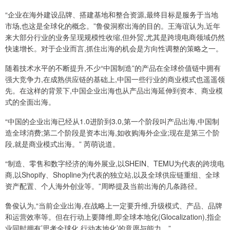
“企业在海外建设品牌、搭建基地和整合资源,最终目标是服务于当地
市场,也这是全球化的概念。”鲁俊洞察出海的目的。王海谊认为,近年
来大部分行业的业务呈现规模性收缩,但外贸,尤其是跨境电商领域仍然
快速增长。对于企业而言,抓住出海的机会是方向性调整的策略之一。
随着技术水平的不断提升,不少“中国制造”的产品在全球价值链中拥有
强大竞争力,在成熟供应链的基础上,中国一些行业的商业模式也遥遥领
先。在这样的背景下,中国企业出海也从产品出海延伸到资本、商业模
式的全面出海。
“中国的企业出海已经从1.0进阶到3.0,第一个阶段叫产品出海,中国制
造全球消费;第二个阶段是资本出海,如收购海外企业;现在是第三个阶
段,就是商业模式出海。” 芮萌说道。
“制造、零售和数字经济的海外展业,以SHEIN、TEMU为代表的跨境电
商,以Shopify、Shopline为代表的独立站,以及全球供应链重组、全球
资产配置、个人海外创业等。”周晔提及当前出海的几条路径。
鲁俊认为,“当前企业出海,在战略上一定要升维,升级模式、产品、品牌
和运营效率等。但在行动上要降维,即全球本地化(Glocalization),指企
业同时拥有’思考全球化,行动本地化’的意愿与能力。”