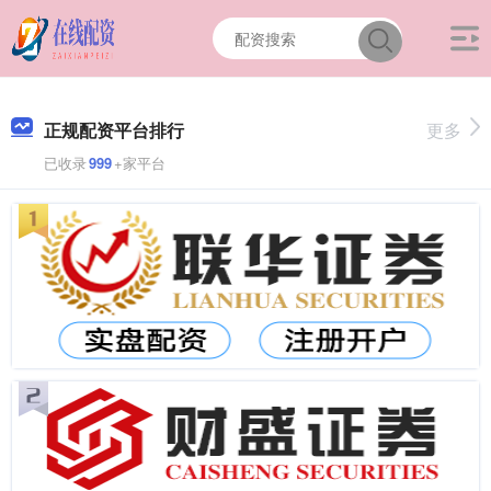
正规配资平台排行
更多
已收录
999
+家平台