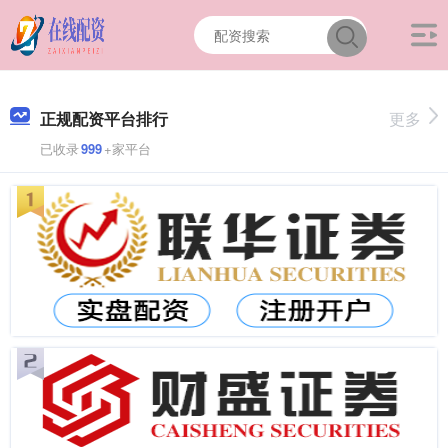
正规配资平台排行
更多
已收录
999
+家平台