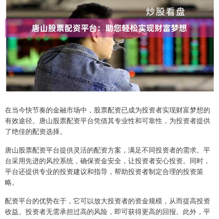
在当今快节奏的金融市场中，股票配资已成为投资者实现财富梦想的
有效途径。唐山股票配资平台凭借其专业性和可靠性，为投资者提供
了绝佳的配资选择。
唐山股票配资平台提供灵活的配资方案，满足不同投资者的需求。平
台采用先进的风控系统，确保资金安全，让投资者安心投资。同时，
平台还提供专业的投资建议和指导，帮助投资者制定合理的投资策
略。
配资平台的优势在于，它可以放大投资者的资金规模，从而提高投资
收益。投资者无需承担过高的风险，即可获得更高的回报。此外，平