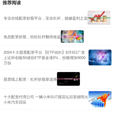
推荐阅读
专业在线配资炒股平台，安全杠杆，稳健盈利之选
免息配资炒股，轻松杠杆翻倍收益
2024十大股票配资平台 【ETF动向】8月9日广发
上证科创板50成份ETF基金涨0%，份额增加9000
万份
股票线上配资：杠杆炒股新选择
十大配资代理公司 一辆小米SU7撞花坛后冒烟明火
小米汽车回应